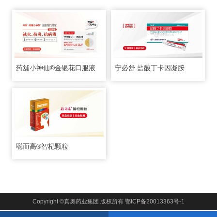
药舖小神仙®金银花口服液
宁必舒 盐酸丁卡因凝胺
聪而高®智杞颗粒
Copyright ©真奥药业集团 版权所有
鄂ICP备20013363号-1