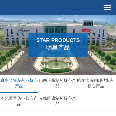
STAR PRODUCTS
明星产品
真奥金银花药业核心
山西正来制药核心产
哈尔滨瀚鈞现代制药
产品
品
核心产品
河北百善药业核心产
赤峰维康制药核心产
品
品