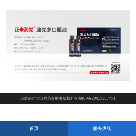
Copyright ©真奥药业集团 版权所有
鄂ICP备20013363号-1
首页
服务热线